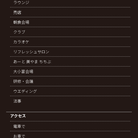
ラウンジ
売店
朝食会場
クラブ
カラオケ
リフレッシュサロン
あーと 美やま ちちぶ
大小宴会場
研修・会議
ウエディング
法事
アクセス
電車で
お車で