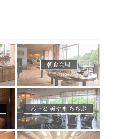
朝食会場
あーと 美やま ちちぶ