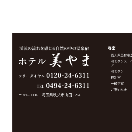
客室
露天風呂付客
和モダンスー
ア
和モダン
特別室
一般客室
ご宿泊料金
〒368-0004 埼玉県秩父市山田1294