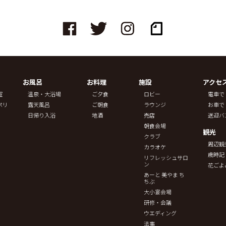
お風呂
お料理
施設
アクセ
室
温泉・大浴場
ご夕食
ロビー
電車で
ペリ
露天風呂
ご朝食
ラウンジ
お車で
日帰り入浴
地酒
売店
送迎バ
朝食会場
観光
クラブ
周辺観
カラオケ
歳時記
リフレッシュサロ
ン
花ごよ
あーと 美やま ち
ちぶ
大小宴会場
研修・会議
ウエディング
法事