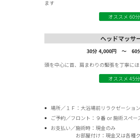
ます
オススメ 60分
ヘッドマッサ
30分 4,000円 ～ 60分
頭を中心に首、肩まわりの緊張を丁寧にほ
オススメ 45分
場所／１Ｆ：大浴場前リラクゼーショ
ご予約／フロント：９番 or 施術スペ
お支払い／施術時：現金のみ
お部屋付け：現金又は各種クレ