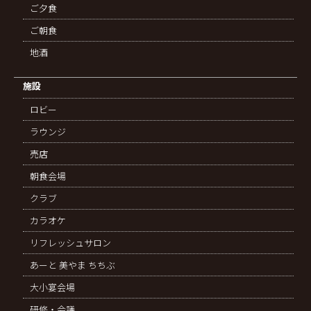
ご夕食
ご朝食
地酒
施設
ロビー
ラウンジ
売店
朝食会場
クラブ
カラオケ
リフレッシュサロン
あーと 美やま ちちぶ
大小宴会場
研修・会議